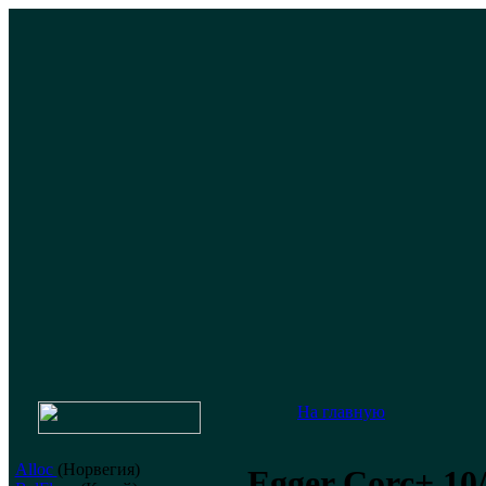
На главную
Alloc
(Норвегия)
Egger Corc+ 10