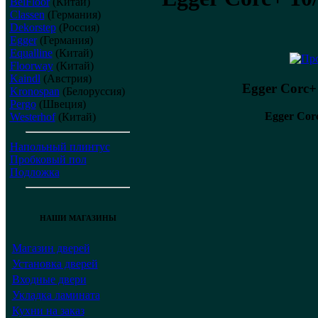
BelFloor
(Китай)
Classen
(Германия)
Dekorstep
(Россия)
Egger
(Германия)
Equalline
(Китай)
Floorway
(Китай)
Kaindl
(Австрия)
Egger Corc+
Kronospan
(Белоруссия)
Pergo
(Швеция)
Egger Cor
Westerhof
(Китай)
Напольный плинтус
Пробковый пол
Подложка
НАШИ МАГАЗИНЫ
Магазин дверей
Установка дверей
Входные двери
Укладка ламината
Кухни на заказ