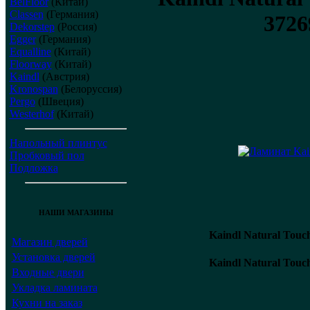
BelFloor
(Китай)
Classen
(Германия)
3726
Dekorstep
(Россия)
Egger
(Германия)
Equalline
(Китай)
Floorway
(Китай)
Kaindl
(Австрия)
Kronospan
(Белоруссия)
Pergo
(Швеция)
Westerhof
(Китай)
Напольный плинтус
Пробковый пол
Подложка
НАШИ МАГАЗИНЫ
Kaindl Natural Tou
Магазин дверей
Установка дверей
Kaindl Natural Tou
Входные двери
Укладка ламината
Кухни на заказ