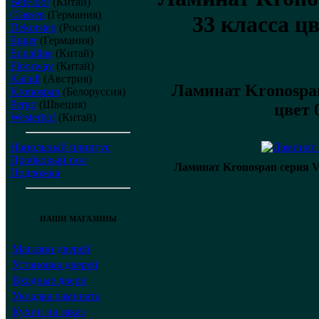
BelFloor
(Китай)
Classen
(Германия)
33 класса ц
Dekorstep
(Россия)
Egger
(Германия)
Equalline
(Китай)
Floorway
(Китай)
Kaindl
(Австрия)
Ламинат Kronospan 
Kronospan
(Белоруссия)
Pergo
(Швеция)
цвет 
Westerhof
(Китай)
Напольный плинтус
Пробковый пол
Ламинат Kronospan серия Vi
Подложка
НАШИ МАГАЗИНЫ
Магазин дверей
Установка дверей
Входные двери
Укладка ламината
Кухни на заказ